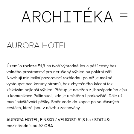
AURORA HOTEL
Území o rozloze 51,3 ha tvoří výhradně les a pěší cesty bez
volného prostranství pro nerušený výhled na polární záři.
Navrhuji minimální pozorovací rozhlednu po níž je možné
vystoupat nad koruny stromů, bez zbytečného kácení tak
získávám nejlepší výhled. Přístup je navržen z jihozápadního cípu
u komunikace Pullinpuoli, kde je umístěno I parkoviště. Dále už
musí návštěvníci pěšky. Směr vede do kopce po současných
cestách, které jsou v návrhu zachovány.
AURORA HOTEL, FINSKO / VELIKOST: 51,3 ha / STATUS:
mezinárodní soutěž OBA