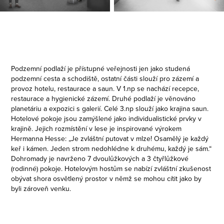
Podzemní podlaží je přístupné veřejnosti jen jako studená
podzemní cesta a schodiště, ostatní části slouží pro zázemí a
provoz hotelu, restaurace a saun. V 1.np se nachází recepce,
restaurace a hygienické zázemí. Druhé podlaží je věnováno
planetáriu a expozici s galerií. Celé 3.np slouží jako krajina saun.
Hotelové pokoje jsou zamýšlené jako individualistické prvky v
krajině. Jejich rozmístění v lese je inspirované výrokem
Hermanna Hesse: „Je zvláštní putovat v mlze! Osamělý je každý
keř i kámen. Jeden strom nedohlédne k druhému, každý je sám.“
Dohromady je navrženo 7 dvoulůžkových a 3 čtyřlůžkové
(rodinné) pokoje. Hotelovým hostům se nabízí zvláštní zkušenost
obývat shora osvětlený prostor v němž se mohou cítit jako by
byli zároveň venku.