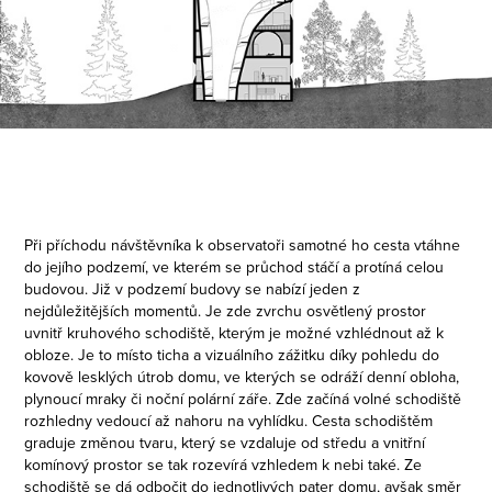
Při příchodu návštěvníka k observatoři samotné ho cesta vtáhne
do jejího podzemí, ve kterém se průchod stáčí a protíná celou
budovou. Již v podzemí budovy se nabízí jeden z
nejdůležitějších momentů. Je zde zvrchu osvětlený prostor
uvnitř kruhového schodiště, kterým je možné vzhlédnout až k
obloze. Je to místo ticha a vizuálního zážitku díky pohledu do
kovově lesklých útrob domu, ve kterých se odráží denní obloha,
plynoucí mraky či noční polární záře. Zde začíná volné schodiště
rozhledny vedoucí až nahoru na vyhlídku. Cesta schodištěm
graduje změnou tvaru, který se vzdaluje od středu a vnitřní
komínový prostor se tak rozevírá vzhledem k nebi také. Ze
schodiště se dá odbočit do jednotlivých pater domu, avšak směr