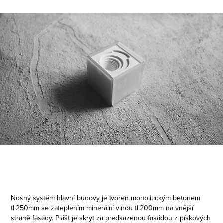
Nosný systém hlavní budovy je tvořen monolitickým betonem
tl.250mm se zateplením minerální vlnou tl.200mm na vnější
straně fasády. Plášt je skryt za předsazenou fasádou z pískových