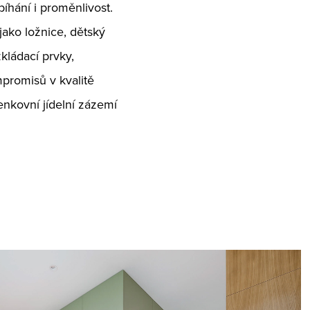
bíhání i proměnlivost.
ako ložnice, dětský
kládací prvky,
promisů v kvalitě
enkovní jídelní zázemí