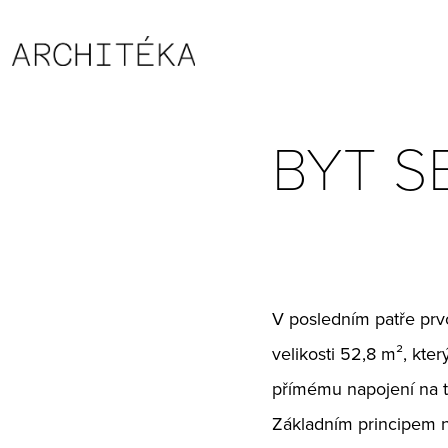
BYT S
V posledním patře prv
velikosti 52,8 m², kter
přímému napojení na te
Základním principem ná